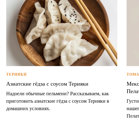
ТЕРИЯКИ
TОМА
Азиатские гёдза с соусом Терияки
Мекс
Пела
Надоели обычные пельмени? Рассказываем, как
приготовить азиатские гёдза с соусом Терияки в
Густо
домашних условиях.
нашег
Пелат