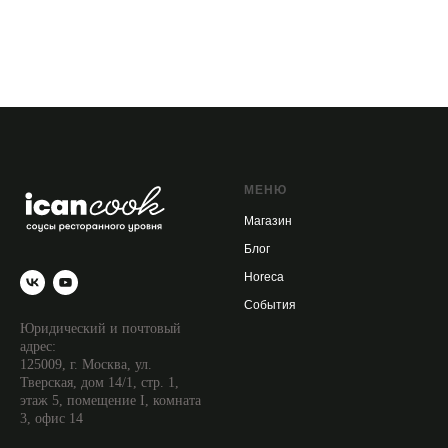
МЕНЮ
Магазин
Блог
Horecа
События
Юридический и почтовый
адрес:
125009, г. Москва, ул.
Тверская, дом 14/1, стр. 1,
этаж 5, помещение I, комната
3, офис 14