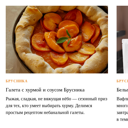
БРУСНИКА
БРУС
Галета с хурмой и соусом Брусника
Бель
Рыжая, сладкая, не вяжущая нёбо — сезонный приз
Вафли
для тех, кто умеет выбирать хурму. Делимся
многи
простым рецептом небанальной галеты.
завтр
в тем