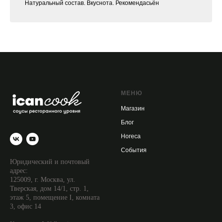
Натуральный состав. Вкуснота. Рекомендасьён
МЕНЮ
Магазин
Блог
Horecа
События
Юридический и почтовый
адрес:
125009, г. Москва, ул.
Тверская, дом 14/1, стр. 1,
этаж 5, помещение I, комната
3, офис 14