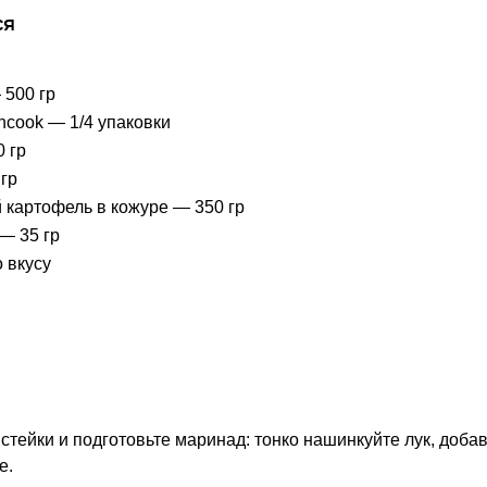
с
я
 500 гр
ncook — 1/4 упаковки
 гр
гр
 картофель в кожуре — 350 гр
— 35 гр
 вкусу
стейки и подготовьте маринад: тонко нашинкуйте лук, добавь
е.