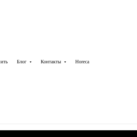
РЕЦЕПТ С СОУСОМ БРУСНИКА
пить
Блог
Контакты
Horeca
йк свинины с соусом Брус
 своем проявлении. Но что говорить, надо готовить. Сохр
с картофельным гарниром.