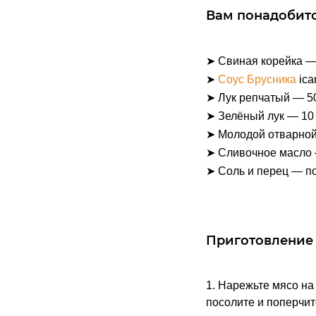
Вам п
онадобит
➤ Свиная корейка —
➤
Соус Брусника
ica
➤ Лук репчатый — 50
➤ Зелёный лук — 10 
➤ Молодой отварной
➤ Сливочное масло 
➤ Соль и перец — по
Приготовление
1. Нарежьте мясо на 
посолите и поперчит