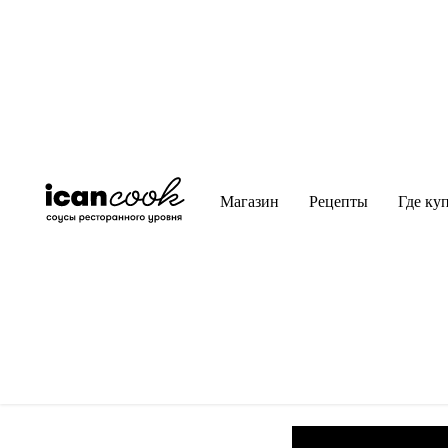
Магазин
Рецепты
Где ку
Сте
Соус Брусника хорош в любом