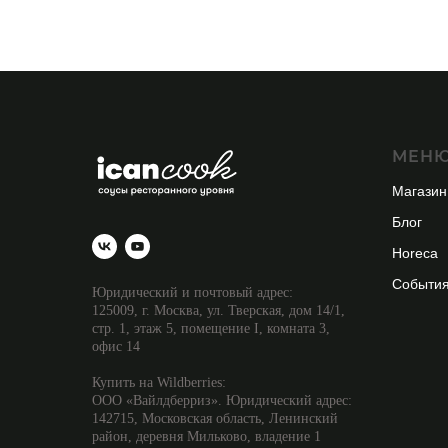
МЕН
Магазин
Блог
Horecа
Событи
Юридический и почтовый адрес:
125009, г. Москва, ул. Тверская, дом 14/1,
стр. 1, этаж 5, помещение I, комната 3,
офис 14
Купить на Wildberries:
ООО «Вайлдберриз». Юридический адрес:
142715, Московская область, Ленинский
район, деревня Мильково, владение 1